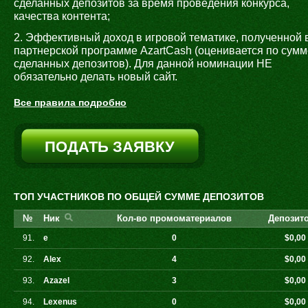
сделанных депозитов за время проведения конкурса,
качества контента;
2. Эффективный доход в игровой тематике, полученной 
партнерской программе AzartCash (оценивается по сумм
сделанных депозитов). Для данной номинации НЕ
обязательно делать новый сайт.
Все правила подробно
ПОДАТЬ ЗАЯВКУ
ТОП УЧАСТНИКОВ ПО ОБЩЕЙ СУММЕ ДЕПОЗИТОВ
№
Ник
Кол-во промоматериалов
Депозито
91.
e
0
$0,00
92.
Alex
4
$0,00
93.
Azazel
3
$0,00
94.
Lexenus
0
$0,00