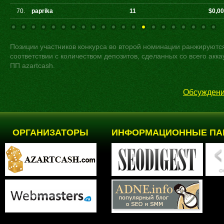
70.
paprika
11
$0,0
Позиции участников конкурса во второй номинации ранжируютс
соответствии с количеством депозитов, сделанных со всего акка
ПП azartcash.
Обсуждени
ОРГАНИЗАТОРЫ
ИНФОРМАЦИОННЫЕ ПА