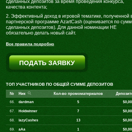
сделанных депозитов за время проведения конкурса,
качества контента;
2. Эффективный доход в игровой тематике, полученной 
партнерской программе AzartCash (оценивается по сумм
сделанных депозитов). Для данной номинации НЕ
обязательно делать новый сайт.
Все правила подробно
ПОДАТЬ ЗАЯВКУ
ТОП УЧАСТНИКОВ ПО ОБЩЕЙ СУММЕ ДЕПОЗИТОВ
№
Ник
Кол-во промоматериалов
Депозит
66.
dardman
5
$0,0
67.
Holdwinner
7
$0,0
68.
lazyCashes
13
$0,0
69.
aAa
1
$0,0