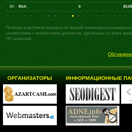
60.
Rich
0
$0,0
Позиции участников конкурса во второй номинации ранжируютс
соответствии с количеством депозитов, сделанных со всего акка
ПП azartcash.
Обсуждени
ОРГАНИЗАТОРЫ
ИНФОРМАЦИОННЫЕ ПА