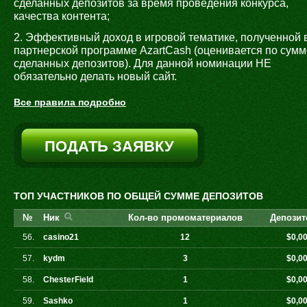
сделанных депозитов за время проведения конкурса,
качества контента;
2. Эффективный доход в игровой тематике, полученной 
партнерской программе AzartCash (оценивается по сумм
сделанных депозитов). Для данной номинации НЕ
обязательно делать новый сайт.
Все правила подробно
ПОДАТЬ ЗАЯВКУ
ТОП УЧАСТНИКОВ ПО ОБЩЕЙ СУММЕ ДЕПОЗИТОВ
№
Ник
Кол-во промоматериалов
Депозит
56.
casino21
12
$0,0
57.
kydm
3
$0,0
58.
ChesterField
1
$0,0
59.
Sashko
1
$0,0