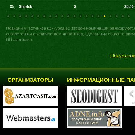
85.
Sherlok
0
$0,00
Позиции участников конкурса во второй номинации ранжируютс
соответствии с количеством депозитов, сделанных со всего акка
ПП azartcash.
Обсуждени
ОРГАНИЗАТОРЫ
ИНФОРМАЦИОННЫЕ ПА