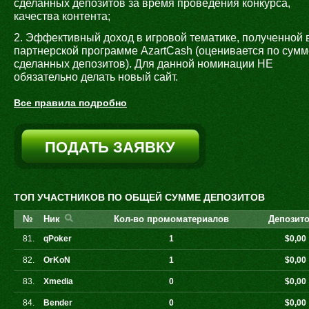
сделанных депозитов за время проведения конкурса,
качества контента;
2. Эффективный доход в игровой тематике, полученной 
партнерской программе AzartCash (оценивается по сумм
сделанных депозитов). Для данной номинации НЕ
обязательно делать новый сайт.
Все правила подробно
ПОДАТЬ ЗАЯВКУ
ТОП УЧАСТНИКОВ ПО ОБЩЕЙ СУММЕ ДЕПОЗИТОВ
№
Ник
Кол-во промоматериалов
Депозито
81.
qPoker
1
$0,00
82.
OrKoN
1
$0,00
83.
Xmedia
0
$0,00
84.
Bender
0
$0,00