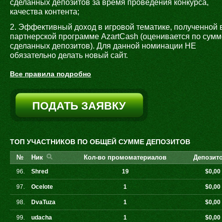
сделанных депозитов за время проведения конкурса,
качества контента;
2. Эффективный доход в игровой тематике, полученной 
партнерской программе AzartCash (оценивается по сумм
сделанных депозитов). Для данной номинации НЕ
обязательно делать новый сайт.
Все правила подробно
ПОДАТЬ ЗАЯВКУ
ТОП УЧАСТНИКОВ ПО ОБЩЕЙ СУММЕ ДЕПОЗИТОВ
№
Ник
Кол-во промоматериалов
Депозито
96.
Shred
19
$0,00
97.
Ocelote
1
$0,00
98.
DvaTuza
1
$0,00
99.
udacha
1
$0,00