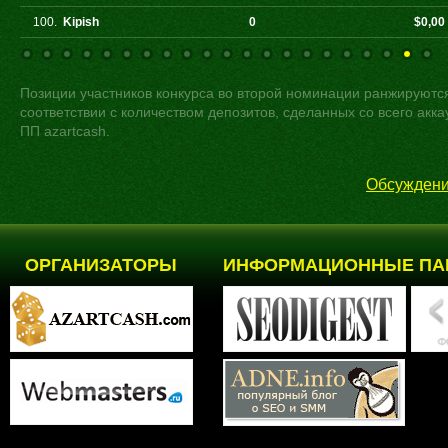
100.
Kipish
0
$0,00
Позиции участников конкурса во второй номинации ранжируютс
соответствии с количеством депозитов, сделанных со всего акка
ПП azartcash.
Обсуждени
ОРГАНИЗАТОРЫ
ИНФОРМАЦИОННЫЕ ПА